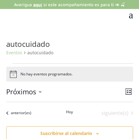
Averigua
aquí
si este acompañamiento es para ti 🥑 🍒
autocuidado
Eventos
autocuidado
Eventos
No hay eventos programados.
Aviso
Nav
Na
Próximos
Lista
de
de
Selecciona
vis
vist
la
de
Hoy
Eventos
siguiente(s)
Eventos
anterior(es)
fecha.
Eve
Suscribirse al calendario