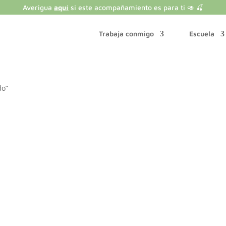
Averigua
aquí
si este acompañamiento es para ti 🥑 🍒
Trabaja conmigo
Escuela
do”