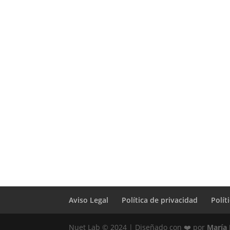
Aviso Legal
Política de privacidad
Polít
Nuet Lab © 2024 | Diseñado con ❤️ por
María 