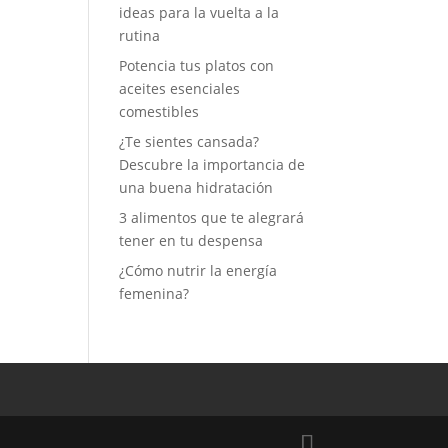
ideas para la vuelta a la
rutina
Potencia tus platos con
aceites esenciales
comestibles
¿Te sientes cansada?
Descubre la importancia de
una buena hidratación
3 alimentos que te alegrará
tener en tu despensa
¿Cómo nutrir la energía
femenina?