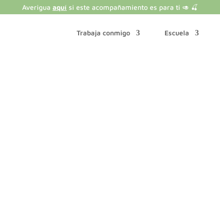
Averigua
aquí
si este acompañamiento es para ti 🥑 🍒
Trabaja conmigo
Escuela