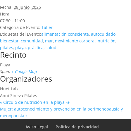
Fecha:
28 junio, 2025
Hora:
07:30 - 11:00
Categoría de Evento:
Taller
Etiquetas del Evento:
alimentación consciente
,
autocuidado
,
bienestar
,
comunidad
,
mar
,
movimiento corporal
,
nutrición
,
pilates
,
playa
,
práctica
,
salud
Recinto
Playa
Spain
+ Google Map
Organizadores
Nuet Lab
Anni Sineva Pilates
«
Círculo de nutrición en la playa 🥑
Mujer: autoconocimiento y prevención en la perimenopausia y
menopausia
»
Aviso Legal
Política de privacidad