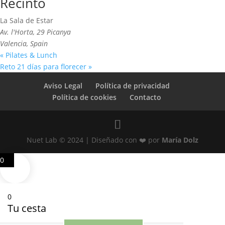
Recinto
La Sala de Estar
Av. l'Horta, 29 Picanya
Valencia
,
Spain
«
Pilates & Lunch
Reto 21 días para florecer
»
Aviso Legal
Política de privacidad
Política de cookies
Contacto
Nuet Lab © 2024 | Diseñado con ❤️ por
María Dolz
0
0
Tu cesta